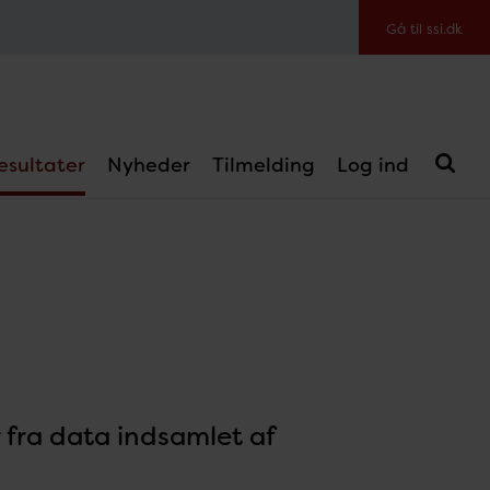
Gå til ssi.dk
esultater
Nyheder
Tilmelding
Log ind
 fra data indsamlet af